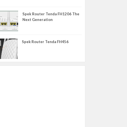
VIVO
WIKO
Spek Router Tenda FH1206 The
Next Generation
XIAOMI
YU
ZTE
Spek Router Tenda FH456
eMMC