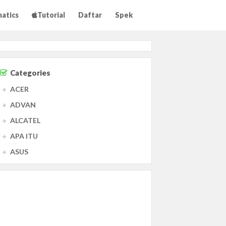
matics
Tutorial
Daftar
Spek
Categories
ACER
ADVAN
ALCATEL
APA ITU
ASUS
Agama
Agama Islam
Agama Kristen
Antivirus