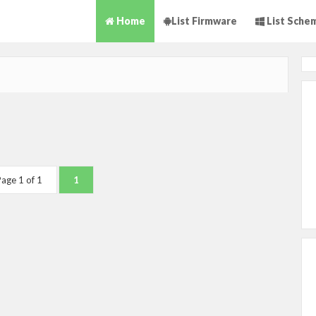
Home
List Firmware
List Sche
age 1 of 1
1